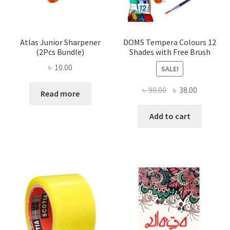
Atlas Junior Sharpener
DOMS Tempera Colours 12
(2Pcs Bundle)
Shades with Free Brush
৳
10.00
SALE!
Original
Current
৳
99.00
৳
38.00
Read more
price
price
was:
is:
Add to cart
৳ 99.00.
৳ 38.00.