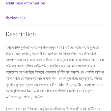
Additional information
Reviews (0)
Description
‘প্রােডাক্টিভ মুসলিম’ একটি আত্মােন্নয়নমূলক বই। বইটির পাতায় পাতায় মুখর হয়ে
উঠেছে-আত্ম-জাগরণ, আত্মনির্মাণ ও আত্মবিকাশের বিভিন্ন দিক নিয়ে জীবনঘনিষ্ট
আলােচনার আসর। এতে আছে স্রষ্টার দেওয়া অমুল্য উপহার-আমাদের মেধা সময় ও
শক্তিকে কাজে লাগিয়ে ব্যক্তিগঠন, ক্যারিয়ার উন্নয়ন এবং সামাজসেবামূলক
কর্মোদ্যোগের মধ্য দিয়ে নিজেকে এক নতুন পৃথিবীর স্বপ্নদ্রষ্টা এবং একনিষ্ঠ কারিগর
হিসেবে গড়ে তােলার বাস্তবধর্মী কর্মকৌশল। লেখক কুরআনের রত্নভান্ডার, নবিজির
সুন্নাহর মুক্তো-প্রবাল থেকে শুরু করে Dr John Ratey, Graham Allcott
সহ আধুনিক জ্ঞানবিজ্ঞান এবং ব্যবসায়িক কর্মকৌশলের অসাধারণ সব তথ্য ও
অভিজ্ঞতা তুলে ধরেছেন বইটিতে।
ইসলামের শাশ্বত শিক্ষা এবং আধুনিক জ্ঞানবিজ্ঞানের মিশেলে রচিত এই বইটিতে যে