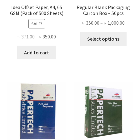
Idea Offset Paper, A4, 65
Regular Blank Packaging
GSM (Pack of 500 Sheets)
Carton Box – 50pcs
Price
৳
350.00
–
৳
1,000.00
SALE!
range:
This
Original
Current
৳
371.00
৳
350.00
৳ 350.0
Select options
produ
price
price
throug
has
was:
is:
Add to cart
৳ 1,000
multi
৳ 371.00.
৳ 350.00.
varian
The
optio
may
be
chose
on
the
produ
page