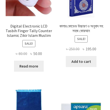
Digital Electronic LCD
কালার কোডেড উচ্চারণ ও অনুবাদ সহ
Tasbih Finger Tally Counter
সহজ কোরআন
Islamic Zikir Islam Muslim
SALE!
SALE!
Original
Current
৳
250.00
৳
195.00
Original
Current
৳
80.00
৳
50.00
price
price
price
price
was:
is:
Add to cart
was:
is:
Read more
৳ 250.00.
৳ 195.00
৳ 80.00.
৳ 50.00.