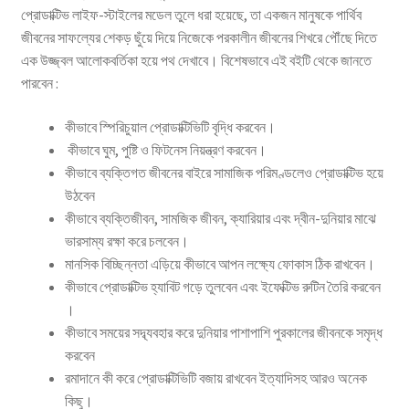
প্রােডাক্টিভ লাইফ-স্টাইলের মডেল তুলে ধরা হয়েছে, তা একজন মানুষকে পার্থিব
জীবনের সাফল্যের শেকড় ছুঁয়ে দিয়ে নিজেকে পরকালীন জীবনের শিখরে পৌঁছে দিতে
এক উজ্জ্বল আলােকবর্তিকা হয়ে পথ দেখাবে। বিশেষভাবে এই বইটি থেকে জানতে
পারবেন :
কীভাবে স্পিরিচুয়াল প্রােডাক্টিভিটি বৃদ্ধি করবেন।
কীভাবে ঘুম, পুষ্টি ও ফিটনেস নিয়ন্ত্রণ করবেন।
কীভাবে ব্যক্তিগত জীবনের বাইরে সামাজিক পরিমণ্ডলেও প্রােডাক্টিভ হয়ে
উঠবেন
কীভাবে ব্যক্তিজীবন, সামজিক জীবন, ক্যারিয়ার এবং দ্বীন-দুনিয়ার মাঝে
ভারসাম্য রক্ষা করে চলবেন।
মানসিক বিচ্ছিন্নতা এড়িয়ে কীভাবে আপন লক্ষ্যে ফোকাস ঠিক রাখবেন।
কীভাবে প্রােডাক্টিভ হ্যাবিট গড়ে তুলবেন এবং ইফেক্টিভ রুটিন তৈরি করবেন
।
কীভাবে সময়ের সদ্ব্যবহার করে দুনিয়ার পাশাপাশি পুরকালের জীবনকে সমৃদ্ধ
করবেন
রমাদানে কী করে প্রােডাক্টিভিটি বজায় রাখবেন ইত্যাদিসহ আরও অনেক
কিছু।