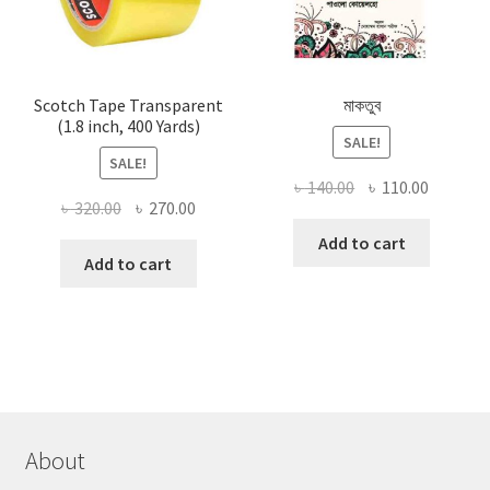
Scotch Tape Transparent
মাকতুব
(1.8 inch, 400 Yards)
SALE!
SALE!
Original
Current
৳
140.00
৳
110.00
Original
Current
৳
320.00
৳
270.00
price
price
price
price
was:
is:
Add to cart
was:
is:
Add to cart
৳ 140.00.
৳ 110.00
৳ 320.00.
৳ 270.00.
About