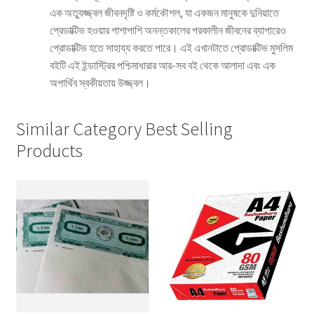
এক অত্যুজ্জ্বল জীবনদৃষ্টি ও কর্মকৌশল, যা একজন মানুষকে দুনিয়াতে
প্রেডাক্টিভ হওয়ার পাশাপাশি অনন্তকালের পরকালীন জীবনের ব্যাপারেও
প্রােডাক্টিভ হতে সাহায্য করতে পারে। এই এখানটাতে প্রােডাক্টিভ মুসলিম
বইটি এই ইন্ডাস্ট্রির পশ্চিমাধারার আর-সব বই থেকে আলাদা এবং এক
অপার্থিব স্বকীয়তায় উজ্জ্বল।
Similar Category Best Selling
Products