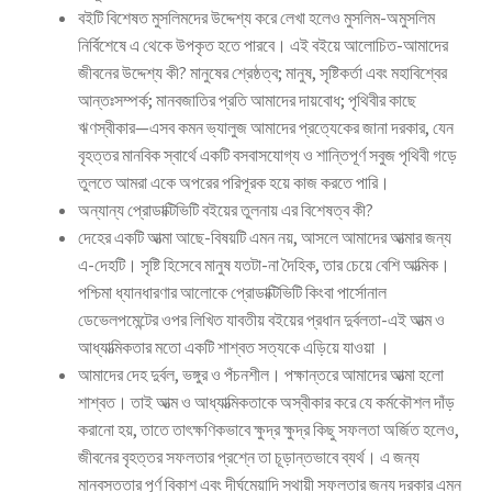
বইটি বিশেষত মুসলিমদের উদ্দেশ্য করে লেখা হলেও মুসলিম-অমুসলিম
নির্বিশেষে এ থেকে উপকৃত হতে পারবে। এই বইয়ে আলােচিত-আমাদের
জীবনের উদ্দেশ্য কী? মানুষের শ্রেষ্ঠত্ব; মানুষ, সৃষ্টিকর্তা এবং মহাবিশ্বের
আন্তঃসম্পর্ক; মানবজাতির প্রতি আমাদের দায়বােধ; পৃথিবীর কাছে
ঋণস্বীকার—এসব কমন ভ্যালুজ আমাদের প্রত্যেকের জানা দরকার, যেন
বৃহত্তর মানবিক স্বার্থে একটি বসবাসযোগ্য ও শান্তিপূর্ণ সবুজ পৃথিবী গড়ে
তুলতে আমরা একে অপরের পরিপূরক হয়ে কাজ করতে পারি।
অন্যান্য প্রোডাক্টিভিটি বইয়ের তুলনায় এর বিশেষত্ব কী?
দেহের একটি আত্মা আছে-বিষয়টি এমন নয়, আসলে আমাদের আত্মার জন্য
এ-দেহটি। সৃষ্টি হিসেবে মানুষ যতটা-না দৈহিক, তার চেয়ে বেশি আত্মিক।
পশ্চিমা ধ্যানধারণার আলােকে প্রোডাক্টিভিটি কিংবা পার্সোনাল
ডেভেলপমেন্টের ওপর লিখিত যাবতীয় বইয়ের প্রধান দুর্বলতা-এই আত্ম ও
আধ্যাত্মিকতার মতাে একটি শাশ্বত সত্যকে এড়িয়ে যাওয়া ।
আমাদের দেহ দুর্বল, ভঙ্গুর ও পঁচনশীল। পক্ষান্তরে আমাদের আত্মা হলাে
শাশ্বত। তাই আত্ম ও আধ্যাত্মিকতাকে অস্বীকার করে যে কর্মকৌশল দাঁড়
করানাে হয়, তাতে তাৎক্ষণিকভাবে ক্ষুদ্র ক্ষুদ্র কিছু সফলতা অর্জিত হলেও,
জীবনের বৃহত্তর সফলতার প্রশ্নে তা চূড়ান্তভাবে ব্যর্থ। এ জন্য
মানবসত্তার পূর্ণ বিকাশ এবং দীর্ঘমেয়াদি স্থায়ী সফলতার জন্য দরকার এমন