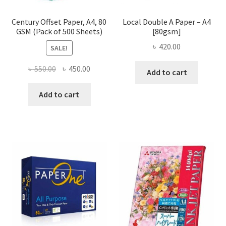
Century Offset Paper, A4, 80
Local Double A Paper – A4
GSM (Pack of 500 Sheets)
[80gsm]
৳
420.00
SALE!
Original
Current
৳
550.00
৳
450.00
Add to cart
price
price
was:
is:
Add to cart
৳ 550.00.
৳ 450.00.