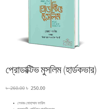
প্রোডাক্টিভ মুসলিম (হার্ডকভার)
Original
Current
৳
260.00
৳
250.00
price
price
লেখকঃ মোহাম্মাদ ফারিস
was:
is:
প্রকাশনী : গার্ডিয়ান পাবলিকেশন্স