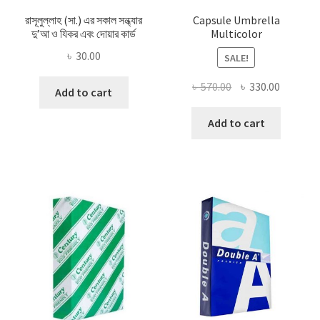
রাসূলুল্লাহ (সা.) এর সকাল সন্ধ্যার
Capsule Umbrella
দু’আ ও যিকর এবং দোয়ার কার্ড
Multicolor
৳
30.00
SALE!
Original
Current
৳
570.00
৳
330.00
Add to cart
price
price
was:
is:
Add to cart
৳ 570.00.
৳ 330.00