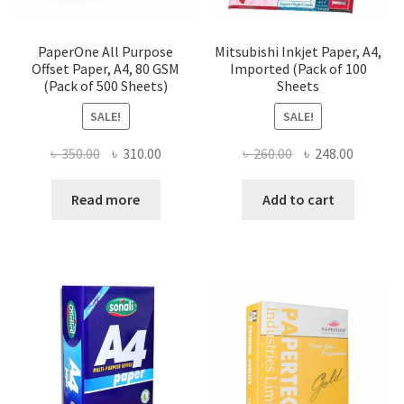
PaperOne All Purpose
Mitsubishi Inkjet Paper, A4,
Offset Paper, A4, 80 GSM
Imported (Pack of 100
(Pack of 500 Sheets)
Sheets
SALE!
SALE!
Original
Current
Original
Current
৳
350.00
৳
310.00
৳
260.00
৳
248.00
price
price
price
price
was:
is:
was:
is:
Read more
Add to cart
৳ 350.00.
৳ 310.00.
৳ 260.00.
৳ 248.00