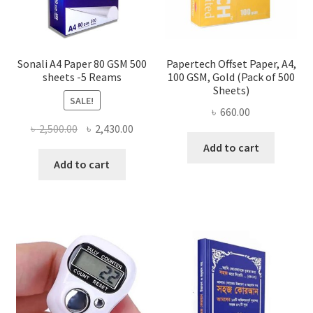
Sonali A4 Paper 80 GSM 500
Papertech Offset Paper, A4,
sheets -5 Reams
100 GSM, Gold (Pack of 500
Sheets)
SALE!
৳
660.00
Original
Current
৳
2,500.00
৳
2,430.00
price
price
Add to cart
was:
is:
Add to cart
৳ 2,500.00.
৳ 2,430.00.