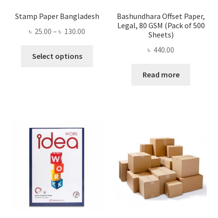
Stamp Paper Bangladesh
Bashundhara Offset Paper,
Legal, 80 GSM (Pack of 500
Price
৳
25.00
–
৳
130.00
Sheets)
range:
৳
440.00
This
৳ 25.00
Select options
product
through
Read more
has
৳ 130.00
multiple
variants.
The
options
may
be
chosen
on
the
product
page