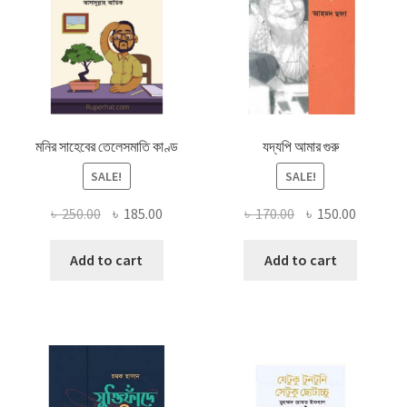
মনির সাহেবের তেলেসমাতি কাণ্ড
যদ্যপি আমার গুরু
SALE!
SALE!
Original
Current
Original
Current
৳
250.00
৳
185.00
৳
170.00
৳
150.00
price
price
price
price
was:
is:
was:
is:
Add to cart
Add to cart
৳ 250.00.
৳ 185.00.
৳ 170.00.
৳ 150.00