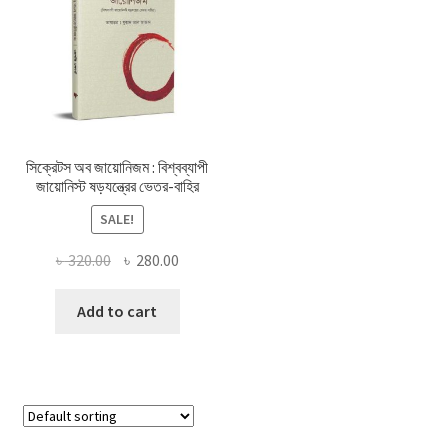
সিক্রেটস অব জায়োনিজম : বিশ্বব্যাপী
জায়োনিস্ট ষড়যন্ত্রের ভেতর-বাহির
SALE!
Original
Current
৳
320.00
৳
280.00
price
price
was:
is:
Add to cart
৳ 320.00.
৳ 280.00.