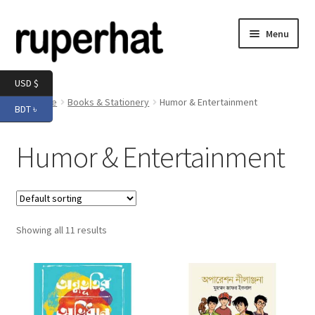
Skip
Skip
Menu
to
to
navigation
content
Expand
Men
USD $
child
Home
Books & Stationery
Humor & Entertainment
BDT ৳
menu
Expand
Electronics
child
Humor & Entertainment
menu
Expand
Books & Stationery
child
menu
Expand
Groceries
child
menu
Showing all 11 results