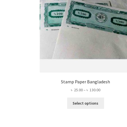
Stamp Paper Bangladesh
Price
৳
25.00
–
৳
130.00
range:
This
৳ 25.00
Select options
product
through
has
৳ 130.00
multiple
variants.