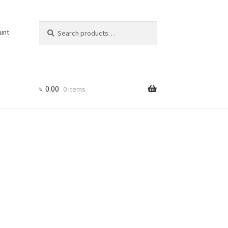
Search
Search
unt
for:
৳
0.00
0 items