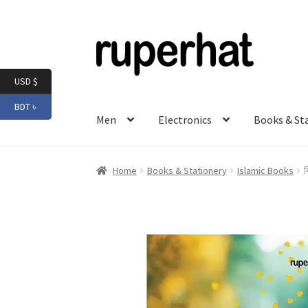
Skip
Skip
to
to
navigation
content
USD $
BDT ৳
Men
Electronics
Books & St
Home
Books & Stationery
Islamic Books
ব