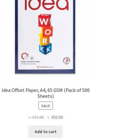
Idea Offset Paper, A4, 65 GSM (Pack of 500
Sheets)
SALE!
Original
Current
৳
371.00
৳
350.00
price
price
was:
is:
Add to cart
৳ 371.00.
৳ 350.00.