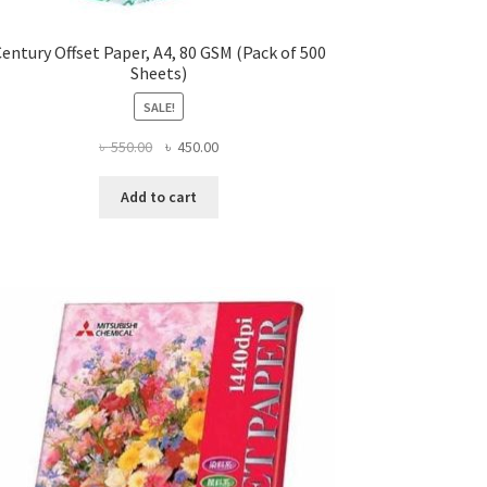
entury Offset Paper, A4, 80 GSM (Pack of 500
Sheets)
SALE!
Original
Current
৳
550.00
৳
450.00
price
price
was:
is:
Add to cart
৳ 550.00.
৳ 450.00.