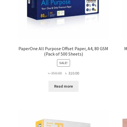
PaperOne All Purpose Offset Paper, A4, 80 GSM
M
(Pack of 500 Sheets)
SALE!
Original
Current
৳
350.00
৳
310.00
price
price
was:
is:
Read more
৳ 350.00.
৳ 310.00.