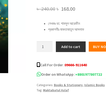
Original
Current
৳
240.00
৳
168.00
price
price
লেখকঃ ডা. শামসুল আরেফীন
was:
is:
প্রকাশনীঃ মাকতাবাতুল আসলাফ
৳ 240.00.
৳ 168.00.
বিবাহ-
Add to cart
BUY N
পাঠ
quantity
Call For Order :
09666-911640
Order on WhatsApp :
+8801977807722
Categories:
Books & Stationery
,
Islamic Books
Tag:
Maktabatul Aslaf