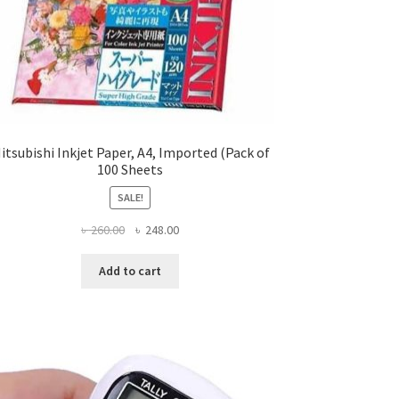
itsubishi Inkjet Paper, A4, Imported (Pack of
100 Sheets
SALE!
Original
Current
৳
260.00
৳
248.00
price
price
was:
is:
Add to cart
৳ 260.00.
৳ 248.00.