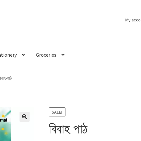
My acco
ationery
Groceries
িবাহ-পাঠ
SALE!
বিবাহ-পাঠ
🔍