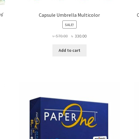
র্ড
Capsule Umbrella Multicolor
C
SALE!
Original
Current
৳
570.00
৳
330.00
price
price
was:
is:
Add to cart
৳ 570.00.
৳ 330.00.