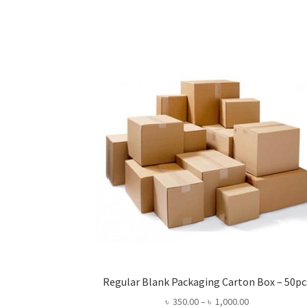
The
options
may
be
chosen
on
the
product
page
Regular Blank Packaging Carton Box – 50pc
Price
৳
350.00
–
৳
1,000.00