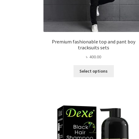
Premium fashionable top and pant boy
tracksuits sets
৳
400.00
This
Select options
product
has
multiple
variants.
The
options
may
be
chosen
on