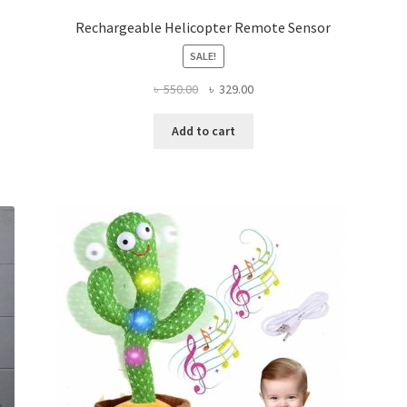
Rechargeable Helicopter Remote Sensor
SALE!
Original
Current
৳
550.00
৳
329.00
price
price
was:
is:
Add to cart
৳ 550.00.
৳ 329.00.