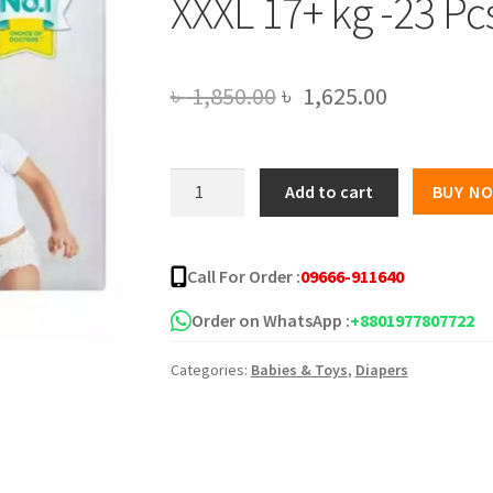
XXXL 17+ kg -23 Pc
Original
Current
৳
1,850.00
৳
1,625.00
price
price
was:
is:
Pampers
Add to cart
BUY N
Baby
৳ 1,850.00.
৳ 1,625.00
Dry
Pants
Call For Order :
09666-911640
Diaper
Pant
Order on WhatsApp :
+8801977807722
XXXL
Categories:
Babies & Toys
,
Diapers
17+
kg
-23
Pcs
quantity