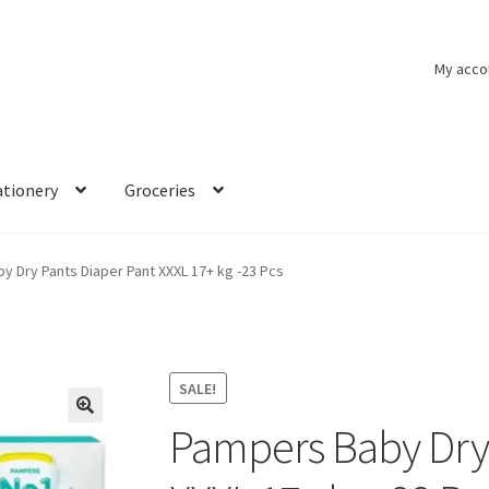
My acco
ationery
Groceries
y Dry Pants Diaper Pant XXXL 17+ kg -23 Pcs
SALE!
Pampers Baby Dry 
🔍