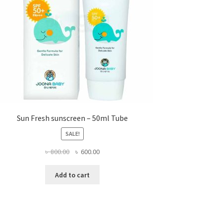
on
the
product
page
Sun Fresh sunscreen – 50ml Tube
SALE!
Original
Current
৳
800.00
৳
600.00
price
price
was:
is:
Add to cart
৳ 800.00.
৳ 600.00.