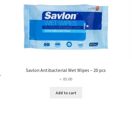
Savlon Antibacterial Wet Wipes – 20 pcs
r
৳
85.00
Add to cart