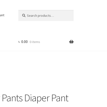
Search
Search
unt
for:
৳
0.00
0 items
Pants Diaper Pant