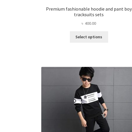
Premium fashionable hoodie and pant boy
tracksuits sets
৳
400.00
This
Select options
product
has
multiple
variants.
The
options
may
be
chosen
on
the
product
page