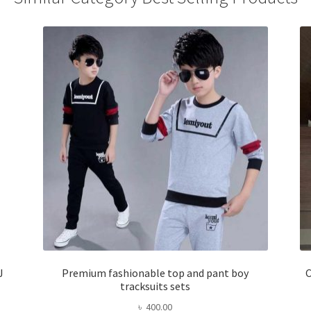
J
Premium fashionable top and pant boy
C
tracksuits sets
৳
400.00