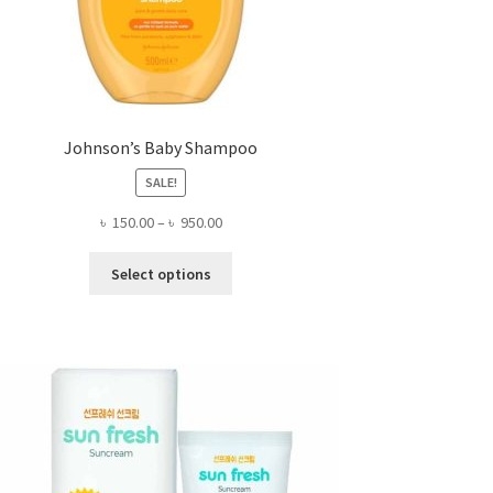
Johnson’s Baby Shampoo
SALE!
Price
৳
150.00
–
৳
950.00
range:
This
৳ 150.00
Select options
product
through
has
৳ 950.00
multiple
variants.
The
options
may
be
chosen