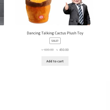
Dancing Talking Cactus Plush Toy
SALE!
Original
Current
৳
600.00
৳
450.00
price
price
was:
is:
Add to cart
৳ 600.00.
৳ 450.00.