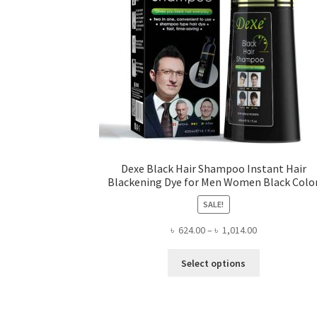
the
product
page
Dexe Black Hair Shampoo Instant Hair
Blackening Dye for Men Women Black Colo
SALE!
Price
৳
624.00
–
৳
1,014.00
range:
This
৳ 624.00
Select options
product
through
has
৳ 1,014.00
multiple