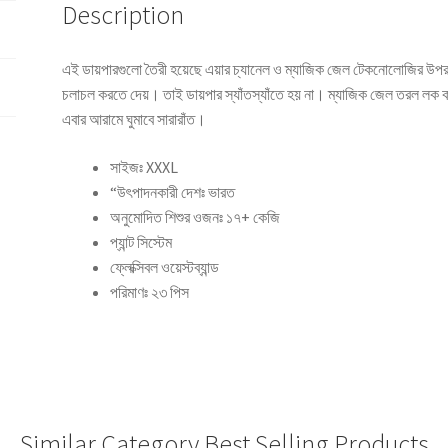
Description
এই ডায়পারগুলো তৈরী হয়েছে এয়ার চ্যানেল ও ম্যাজিক জেল টেকনোলোজির উপর
চলাচল করতে দেয়। তাই ডায়পার স্যাঁতস্যাঁতে হয় না। ম্যাজিক জেল তরল লক করে
এবার আরামে ঘুমাবে সারারাঁত।
সাইজঃ XXXL
“উৎপাদনকারী দেশঃ ভারত
অনুমোদিত শিশুর ওজনঃ ১৭+ কেজি
প্যান্ট সিস্টেম
ফ্লেক্সিবল ওয়েস্টব্যান্ড
পরিমাণঃ ২৩ পিস
Similar Category Best Selling Products