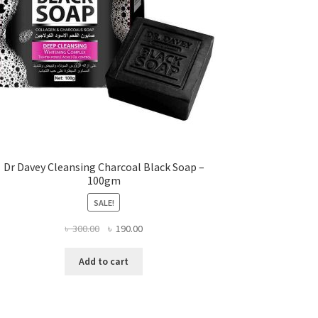
Dr Davey Cleansing Charcoal Black Soap –
100gm
SALE!
Original
Current
৳
300.00
৳
190.00
price
price
was:
is:
Add to cart
৳ 300.00.
৳ 190.00.