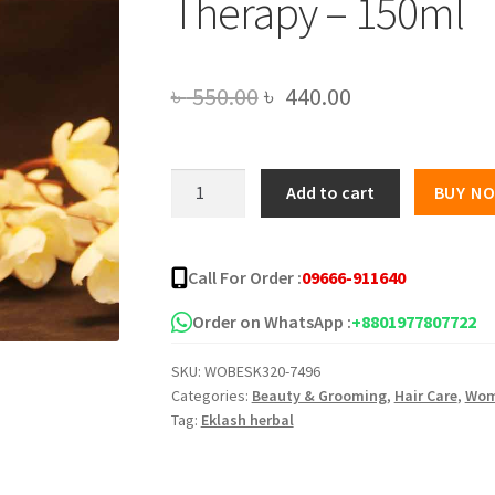
Therapy – 150ml
Original
Current
৳
550.00
৳
440.00
price
price
was:
is:
Eklash
Add to cart
BUY N
herbal
৳ 550.00.
৳ 440.00.
Hair
Plus
Call For Order :
09666-911640
Hair
Growth
Order on WhatsApp :
+8801977807722
Therapy
SKU:
WOBESK320-7496
-
Categories:
Beauty & Grooming
,
Hair Care
,
Wo
150ml
Tag:
Eklash herbal
quantity