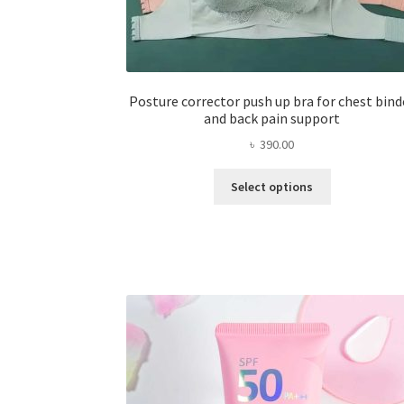
Posture corrector push up bra for chest bind
and back pain support
৳
390.00
This
Select options
product
has
multiple
variants.
The
options
may
be
chosen
on
the