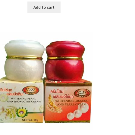
was:
is:
Add to cart
৳ 280.00.
৳ 70.00.