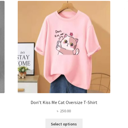
The
options
may
be
chosen
on
the
product
page
Don’t Kiss Me Cat Oversize T-Shirt
৳
250.00
This
Select options
product