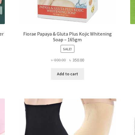
er
Fiorae Papaya & Gluta Plus Kojic Whitening
Soap – 165gm
SALE!
Original
Current
৳
800.00
৳
350.00
price
price
was:
is:
Add to cart
৳ 800.00.
৳ 350.00.