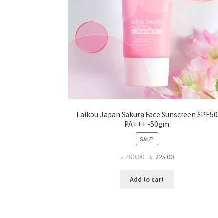
product
page
Laikou Japan Sakura Face Sunscreen SPF50
PA+++ -50gm
SALE!
Original
Current
৳
400.00
৳
225.00
price
price
was:
is:
Add to cart
৳ 400.00.
৳ 225.00.