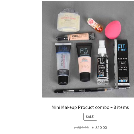
Mini Makeup Product combo – 8 items
SALE!
Original
Current
৳
650.00
৳
350.00
price
price