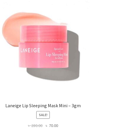
Laneige Lip Sleeping Mask Mini – 3gm
SALE!
Original
Current
৳
280.00
৳
70.00
price
price