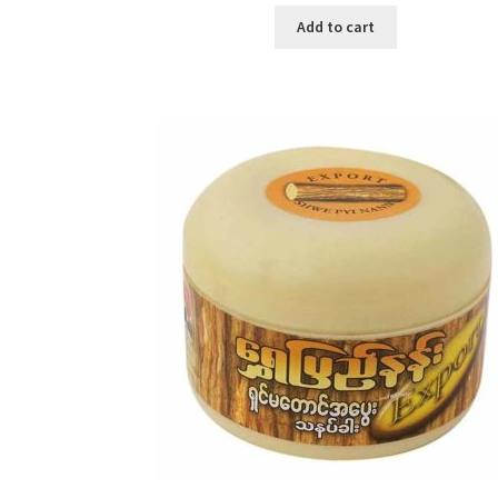
was:
is:
Add to cart
৳ 650.00.
৳ 350.00.