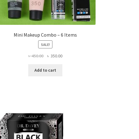
Mini Makeup Combo – 6 Items
SALE!
Original
Current
৳
450.00
৳
350.00
price
price
was:
is:
Add to cart
৳ 450.00.
৳ 350.00.