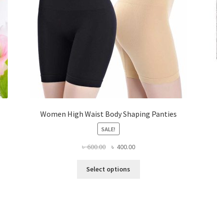
Women High Waist Body Shaping Panties
SALE!
Original
Current
৳
600.00
৳
400.00
price
price
This
was:
is:
Select options
product
৳ 600.00.
৳ 400.00.
has
multiple
variants.