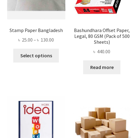
Stamp Paper Bangladesh
Bashundhara Offset Paper,
Legal, 80 GSM (Pack of 500
Price
৳
25.00
–
৳
130.00
Sheets)
range:
৳
440.00
This
৳ 25.00
Select options
product
through
Read more
has
৳ 130.00
multiple
variants.
The
options
may
be
chosen
on
the