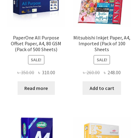
PaperOne All Purpose
Mitsubishi Inkjet Paper, A4,
Offset Paper, A4, 80 GSM
Imported (Pack of 100
(Pack of 500 Sheets)
Sheets
SALE!
SALE!
Original
Current
Original
Current
৳
350.00
৳
310.00
৳
260.00
৳
248.00
price
price
price
price
was:
is:
was:
is:
Read more
Add to cart
৳ 350.00.
৳ 310.00.
৳ 260.00.
৳ 248.00