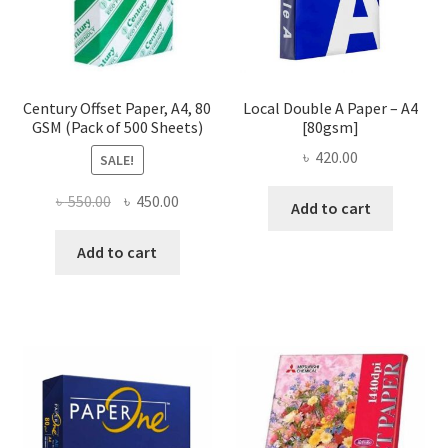
Century Offset Paper, A4, 80
Local Double A Paper – A4
GSM (Pack of 500 Sheets)
[80gsm]
৳
420.00
SALE!
Original
Current
৳
550.00
৳
450.00
Add to cart
price
price
was:
is:
Add to cart
৳ 550.00.
৳ 450.00.