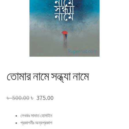
তোমার নামে সন্ধ্যা নামে
Original
Current
৳
500.00
৳
375.00
price
price
লেখকঃ সাদাত হোসাইন
was:
is:
প্রকাশনীঃ অন্যপ্রকাশ
৳ 500.00.
৳ 375.00.