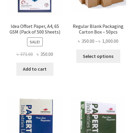
product
page
Idea Offset Paper, A4, 65
Regular Blank Packaging
GSM (Pack of 500 Sheets)
Carton Box – 50pcs
Price
৳
350.00
–
৳
1,000.00
SALE!
range:
This
Original
Current
৳
371.00
৳
350.00
৳ 350.0
Select options
produ
price
price
throug
has
was:
is:
Add to cart
৳ 1,000
multi
৳ 371.00.
৳ 350.00.
varian
The
optio
may
be
chose
on