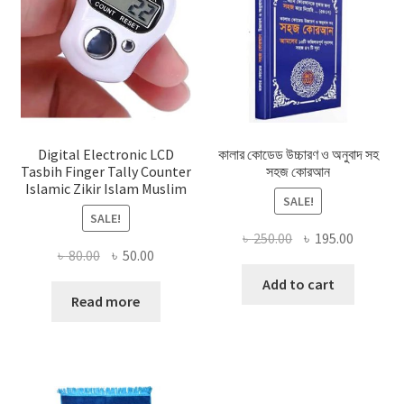
Digital Electronic LCD
কালার কোডেড উচ্চারণ ও অনুবাদ সহ
Tasbih Finger Tally Counter
সহজ কোরআন
Islamic Zikir Islam Muslim
SALE!
SALE!
Original
Current
৳
250.00
৳
195.00
Original
Current
৳
80.00
৳
50.00
price
price
price
price
was:
is:
Add to cart
was:
is:
Read more
৳ 250.00.
৳ 195.00
৳ 80.00.
৳ 50.00.