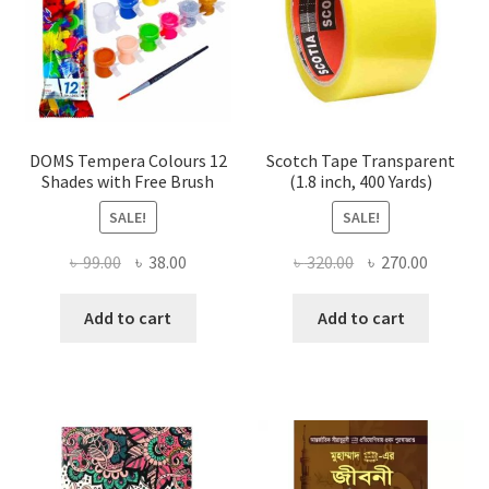
DOMS Tempera Colours 12
Scotch Tape Transparent
Shades with Free Brush
(1.8 inch, 400 Yards)
SALE!
SALE!
Original
Current
Original
Current
৳
99.00
৳
38.00
৳
320.00
৳
270.00
price
price
price
price
was:
is:
was:
is:
Add to cart
Add to cart
৳ 99.00.
৳ 38.00.
৳ 320.00.
৳ 270.00