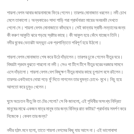
শায়লা বেগম আবার জায়নামাজে ফিরে গেলেন। তারপর মোনাজাত ধরলেন। নদী চোখ
মেলে তাকালো। অন্ধকারেও সাদা শাড়ি পরা প্রার্থনারত মায়ের অবয়বটা দেখতে
পেলো সে। শায়লা বেগম মোনাজাতে কাঁদছেন। সেই কান্নায় স্বামী-সন্তানের জন্য
কী করুণ আকুতি ঝরে পড়ছে স্রষ্টার কাছে। কী আকুল হয়ে কেঁদে যাচ্ছেন তিনি।
নদীর বুকের ভেতরটা অদ্ভুত এক প্রশান্তিতে পরিপূর্ণ হয়ে উঠলো।
শায়লা বেগম মোনাজাত শেষ করে উঠে দাঁড়ালেন। তারপর ঢুকে গেলেন নীতুর ঘরে।
বিষয়টা প্রথম বুঝতে পারলো না নদী। সেও পা টিপে টিপে নীতুর ঘরের দরজার সামনে
এসে দাঁড়ালো। শায়লা বেগম বেশ কিছুক্ষণ নীতুর মাথার কাছে চুপচাপ বসে রইলেন।
তারপর একইভাবে দোয়া পড়ে ফুঁ দিতে লাগলেন তার ঘুমন্ত চোখে- মুখে। নিচু হয়ে
আলতো করে চুমুও খেলেন।
ঘুমে অচেতন নীতু কি তা টের পেলো? সে কি জানলো, এই পৃথিবীর অসংখ্য নিদ্রিত
মানুষের মাঝে একজন মাত্র মানুষ তার জন্য বিনিদ্র রাত কাটায়? প্রার্থনায় সমর্পণ করে
নিজেকে। কেবল তার জন্য?
নদীর হঠাৎ মনে হলো, তাতে শায়লা বেগমের কিছু যায় আসে না। এই ভালোবাসা