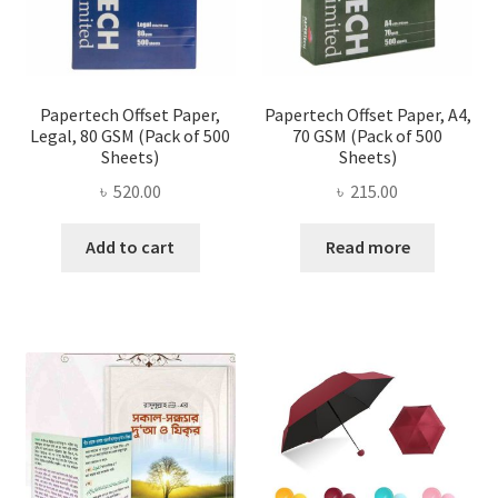
the
produ
page
Papertech Offset Paper,
Papertech Offset Paper, A4,
Legal, 80 GSM (Pack of 500
70 GSM (Pack of 500
Sheets)
Sheets)
৳
520.00
৳
215.00
Add to cart
Read more