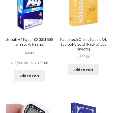
Sonali A4 Paper 80 GSM 500
Papertech Offset Paper, A4,
sheets -5 Reams
100 GSM, Gold (Pack of 500
Sheets)
SALE!
৳
660.00
Original
Current
৳
2,500.00
৳
2,430.00
price
price
Add to cart
was:
is:
Add to cart
৳ 2,500.00.
৳ 2,430.00.