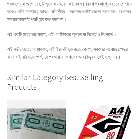
প্রকাশ্যে বা অগোচরে, নিভৃতে বা সরবে একই রকম। কিংবা প্রকাশ্যের চেয়ে গোপনে
আরও বেশি সোচ্চার। আরও বেশি তীব্র। সজলের কথাটা হয়তো সত্য নয়। জগতের
সব ভালোবাসাই প্রাপ্তির কথা ভাবে না।
এই একটি মাত্র ভালোবাসা, এই একটিমাত্র অুনভব যা নিঃশর্ত ও নিঃস্বার্থ।
এই গভীর রাতের অন্ধকারে, এই নীরব-নিভৃত ঘরের কোণে, সকলের অগোচরে শুভ্র
বসনা ওই নারীর যে স্পর্শ, যে প্রার্থনা তা জগতের আর কিছুর সাথেই তুল্য নয়।
Similar Category Best Selling
Products