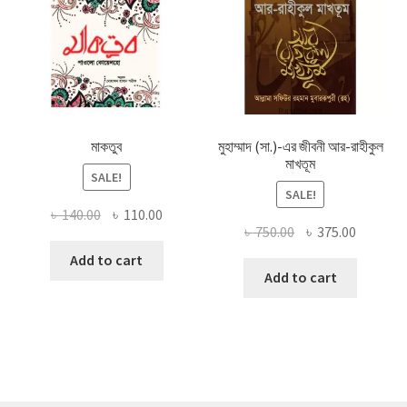
মাকতুব
মুহাম্মাদ (সা.)-এর জীবনী আর-রাহীকুল
মাখতূম
SALE!
SALE!
Original
Current
৳
140.00
৳
110.00
Original
Current
৳
750.00
৳
375.00
price
price
price
price
was:
is:
Add to cart
was:
is:
Add to cart
৳ 140.00.
৳ 110.00.
৳ 750.00.
৳ 375.00