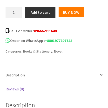
তোমার
Add to cart
BUY NOW
নামে
সন্ধ্যা
নামে
Call For Order :
09666-911640
quantity
Order on WhatsApp :
+8801977807722
Categories:
Books & Stationery
,
Novel
Description
Reviews (0)
Description